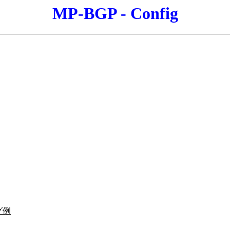
MP-BGP - Config
グ例