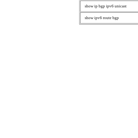
show ip bgp ipv6 unicast
show ipv6 route bgp