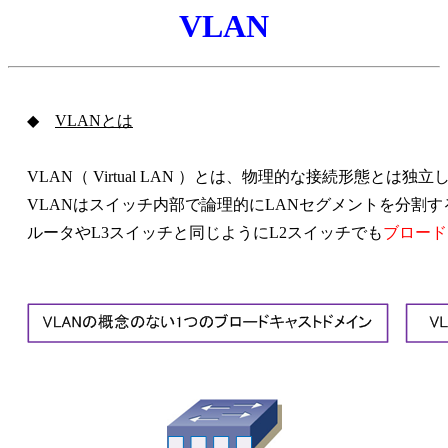
VLAN
◆
VLANとは
VLAN（ Virtual LAN ）とは、物理的な接続形態とは独立
VLANはスイッチ内部で論理的にLANセグメントを分割す
ルータやL3スイッチと同じようにL2スイッチでも
ブロード