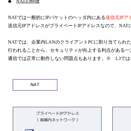
◆
NATの特徴
NATでは一般的にIPパケットのヘッダ内にある
送信元IPア
送信元IPアドレスがプライベートIPアドレスなので、NAT
NATでは、企業内LANのクライアントPCに割り当てられ
行われることから、セキュリティが向上する利点がある一方
通信では正常に動作しない問題点もあります。※ L3ではな