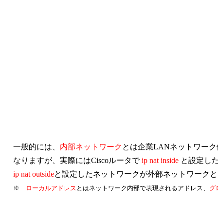
一般的には、
内部ネットワーク
とは企業LANネットワーク
なりますが、実際にはCiscoルータで
ip nat inside
と設定した
ip nat outside
と設定したネットワークが外部ネットワークと
※
ローカルアドレス
とはネットワーク内部で表現されるアドレス、
グ