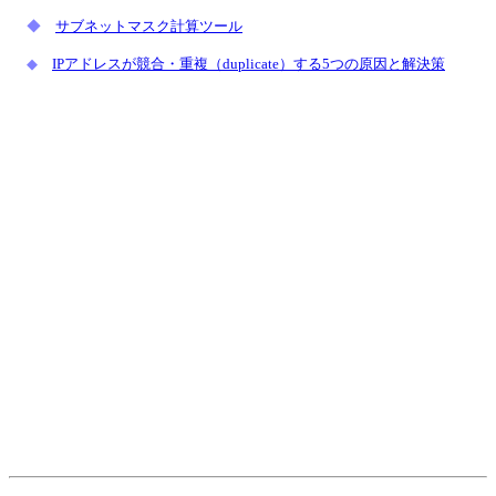
◆
サブネットマスク計算ツール
◆
IPアドレスが競合・重複（duplicate）する5つの原因と解決策