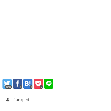
error
0
infraexpert