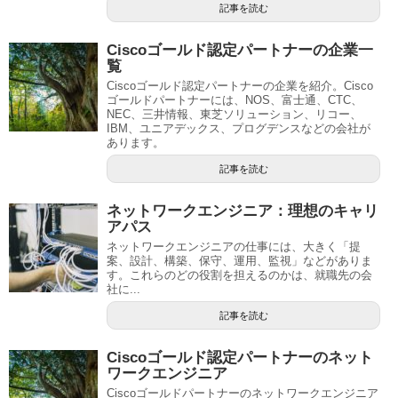
記事を読む
Ciscoゴールド認定パートナーの企業一
覧
Ciscoゴールド認定パートナーの企業を紹介。Cisco
ゴールドパートナーには、NOS、富士通、CTC、
NEC、三井情報、東芝ソリューション、リコー、
IBM、ユニアデックス、プログデンスなどの会社が
あります。
記事を読む
ネットワークエンジニア：理想のキャリ
アパス
ネットワークエンジニアの仕事には、大きく「提
案、設計、構築、保守、運用、監視」などがありま
す。これらのどの役割を担えるのかは、就職先の会
社に...
記事を読む
Ciscoゴールド認定パートナーのネット
ワークエンジニア
Ciscoゴールドパートナーのネットワークエンジニア